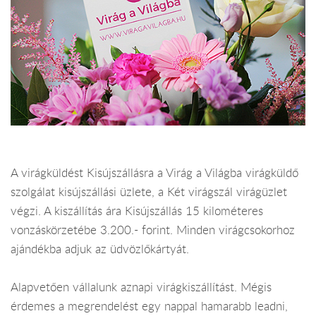
A virágküldést Kisújszállásra a Virág a Világba virágküldő
szolgálat kisújszállási üzlete, a Két virágszál virágüzlet
végzi. A kiszállítás ára Kisújszállás 15 kilométeres
vonzáskörzetébe 3.200.- forint. Minden virágcsokorhoz
ajándékba adjuk az üdvözlőkártyát.
Alapvetően vállalunk aznapi virágkiszállítást. Mégis
érdemes a megrendelést egy nappal hamarabb leadni,