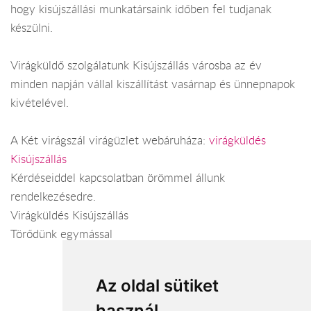
hogy kisújszállási munkatársaink időben fel tudjanak
készülni.
Virágküldő szolgálatunk Kisújszállás városba az év
minden napján vállal kiszállítást vasárnap és ünnepnapok
kivételével.
A Két virágszál virágüzlet webáruháza:
virágküldés
Kisújszállás
Kérdéseiddel kapcsolatban örömmel állunk
rendelkezésedre.
Virágküldés Kisújszállás
Törődünk egymással
Az oldal sütiket
Elfogadott fizetési módok
használ