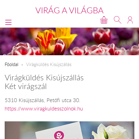
VIRÁG A VILÁGBA
Főoldal
Virágküldés Kisújszállás
Virágküldés Kisújszállás
Két virágszál
5310 Kisújszállás, Petőfi utca 30.
https://www.viragkuldesszolnok.hu