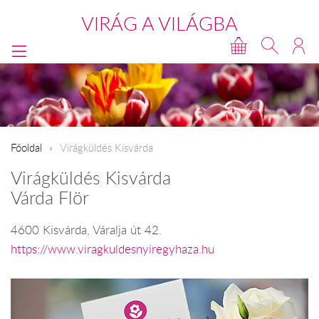
VIRÁG A VILÁGBA
Főoldal
Virágküldés Kisvárda
Virágküldés Kisvárda
Várda Flör
4600 Kisvárda, Váralja út 42.
https://www.viragkuldesnyiregyhaza.hu