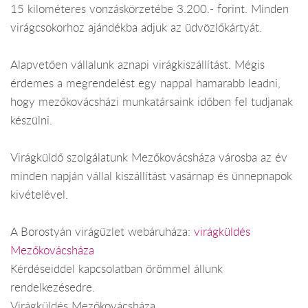
15 kilométeres vonzáskörzetébe 3.200.- forint. Minden
virágcsokorhoz ajándékba adjuk az üdvözlőkártyát.
Alapvetően vállalunk aznapi virágkiszállítást. Mégis
érdemes a megrendelést egy nappal hamarabb leadni,
hogy mezőkovácsházi munkatársaink időben fel tudjanak
készülni.
Virágküldő szolgálatunk Mezőkovácsháza városba az év
minden napján vállal kiszállítást vasárnap és ünnepnapok
kivételével.
A Borostyán virágüzlet webáruháza:
virágküldés
Mezőkovácsháza
Kérdéseiddel kapcsolatban örömmel állunk
rendelkezésedre.
Virágküldés Mezőkovácsháza