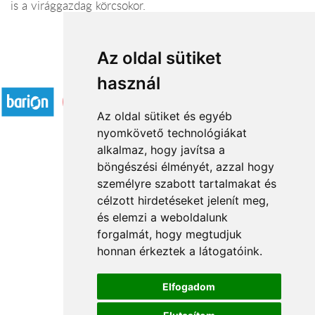
is a virággazdag körcsokor.
Az oldal sütiket
Elfogadott fizetési módok
használ
Az oldal sütiket és egyéb
nyomkövető technológiákat
alkalmaz, hogy javítsa a
böngészési élményét, azzal hogy
Rólunk
személyre szabott tartalmakat és
Általános információ
célzott hirdetéseket jelenít meg,
és elemzi a weboldalunk
Kapcsolat
forgalmát, hogy megtudjuk
Partnereink
honnan érkeztek a látogatóink.
Virágüzletek
Á.SZ.F.
Elfogadom
Impresszum