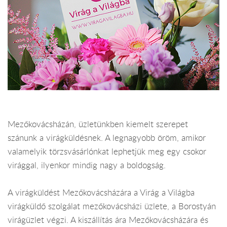
Mezőkovácsházán, üzletünkben kiemelt szerepet
szánunk a virágküldésnek. A legnagyobb öröm, amikor
valamelyik törzsvásárlónkat lephetjük meg egy csokor
virággal, ilyenkor mindig nagy a boldogság.
A virágküldést Mezőkovácsházára a Virág a Világba
virágküldő szolgálat mezőkovácsházi üzlete, a Borostyán
virágüzlet végzi. A kiszállítás ára Mezőkovácsházára és