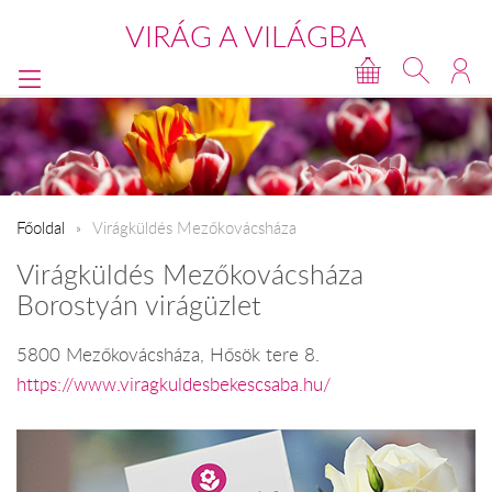
VIRÁG A VILÁGBA
Főoldal
Virágküldés Mezőkovácsháza
Virágküldés Mezőkovácsháza
Borostyán virágüzlet
5800 Mezőkovácsháza, Hősök tere 8.
https://www.viragkuldesbekescsaba.hu/