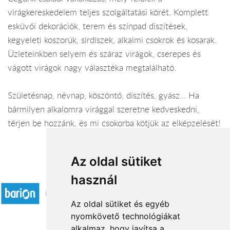
virágkereskedelem teljes szolgáltatási körét. Komplett
esküvői dekorációk, terem és színpad díszítések,
kegyeleti koszorúk, sírdíszek, alkalmi csokrok és kosarak.
Üzleteinkben selyem és száraz virágok, cserepes és
vágott virágok nagy választéka megtalálható.
Születésnap, névnap, köszöntő, díszítés, gyász... Ha
bármilyen alkalomra virággal szeretne kedveskedni,
térjen be hozzánk, és mi csokorba kötjük az elképzelését!
Az oldal sütiket
Elfogadott fizetési módok
használ
Az oldal sütiket és egyéb
nyomkövető technológiákat
alkalmaz, hogy javítsa a