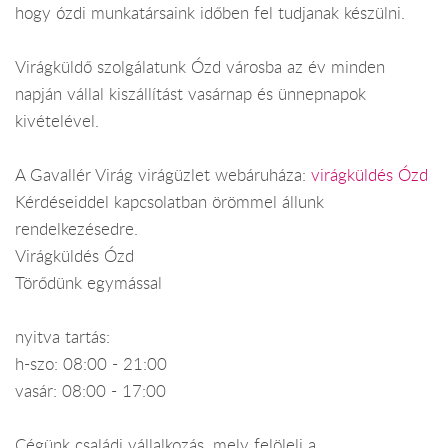
hogy ózdi munkatársaink időben fel tudjanak készülni.
Virágküldő szolgálatunk Ózd városba az év minden
napján vállal kiszállítást vasárnap és ünnepnapok
kivételével.
A Gavallér Virág virágüzlet webáruháza:
virágküldés Ózd
Kérdéseiddel kapcsolatban örömmel állunk
rendelkezésedre.
Virágküldés Ózd
Törődünk egymással
nyitva tartás:
h-szo: 08:00 - 21:00
vasár: 08:00 - 17:00
Cégünk családi vállalkozás, mely felöleli a