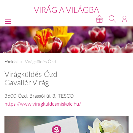
VIRÁG A VILÁGBA
Főoldal
Virágküldés Ózd
Virágküldés Ózd
Gavallér Virág
3600 Ózd, Brassói út 3. TESCO
https://www.viragkuldesmiskolc.hu/