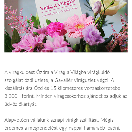
A virágküldést Ózdra a Virág a Világba virágküldő
szolgálat ózdi üzlete, a Gavallér Virágüzlet végzi. A
kiszállítás ára Ózd és 15 kilométeres vonzáskörzetébe
3.200.- forint. Minden virágcsokorhoz ajándékba adjuk az
üdvözlőkártyát.
Alapvetően vállalunk aznapi virágkiszállítást. Mégis
érdemes a megrendelést egy nappal hamarabb leadni,