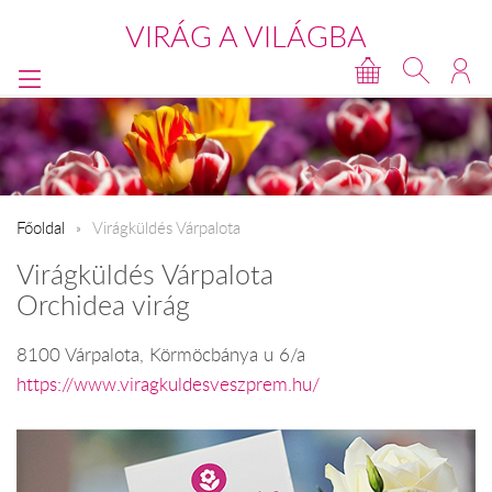
VIRÁG A VILÁGBA
Főoldal
Virágküldés Várpalota
Virágküldés Várpalota
Orchidea virág
8100 Várpalota, Körmöcbánya u 6/a
https://www.viragkuldesveszprem.hu/