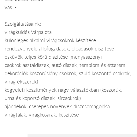
vas: -
Szolgáltatásaink:
virágküldés Várpalota
különleges alkalmi virágcsokrok készítése
rendezvények, állófogadások, előadások díszítése
esküvők teljes körű díszítése (menyasszonyi
csokrok,asztaldíszek, autó díszek, templom és étterem
dekorációk koszorúslány csokrok, szülő köszöntő csokrok,
virág ékszerek)
kegyeleti készítmények nagy választékban (koszorúk,
urna és koporsó díszek, sírcsokrok)
ajándékok, cserepes növények díszcsomagolása
virágtálak, virágkosarak, készítése