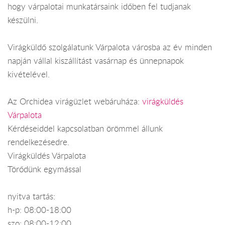
hogy várpalotai munkatársaink időben fel tudjanak
készülni.
Virágküldő szolgálatunk Várpalota városba az év minden
napján vállal kiszállítást vasárnap és ünnepnapok
kivételével.
Az Orchidea virágüzlet webáruháza:
virágküldés
Várpalota
Kérdéseiddel kapcsolatban örömmel állunk
rendelkezésedre.
Virágküldés Várpalota
Törődünk egymással
nyitva tartás:
h-p: 08:00-18:00
szo: 08:00-12:00