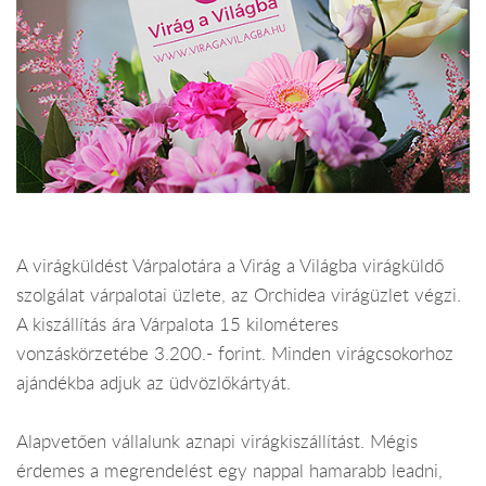
A virágküldést Várpalotára a Virág a Világba virágküldő
szolgálat várpalotai üzlete, az Orchidea virágüzlet végzi.
A kiszállítás ára Várpalota 15 kilométeres
vonzáskörzetébe 3.200.- forint. Minden virágcsokorhoz
ajándékba adjuk az üdvözlőkártyát.
Alapvetően vállalunk aznapi virágkiszállítást. Mégis
érdemes a megrendelést egy nappal hamarabb leadni,