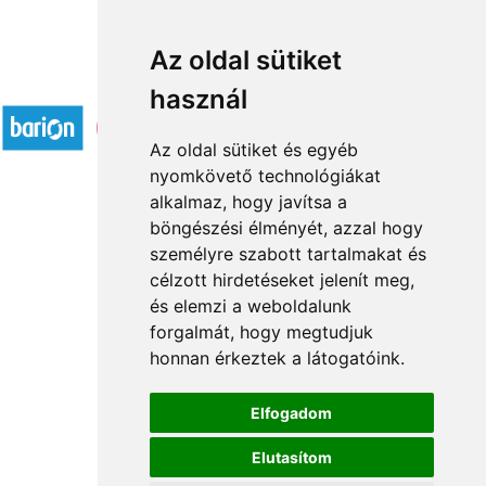
Az oldal sütiket
Elfogadott fizetési módok
használ
Az oldal sütiket és egyéb
nyomkövető technológiákat
alkalmaz, hogy javítsa a
böngészési élményét, azzal hogy
Rólunk
személyre szabott tartalmakat és
Általános információ
célzott hirdetéseket jelenít meg,
és elemzi a weboldalunk
Kapcsolat
forgalmát, hogy megtudjuk
Partnereink
honnan érkeztek a látogatóink.
Virágüzletek
Á.SZ.F.
Elfogadom
Impresszum
Elutasítom
Adatkezelési tájékoztató