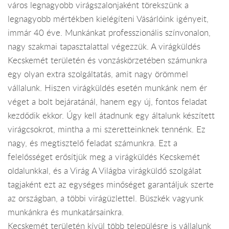
város legnagyobb virágszalonjaként törekszünk a
legnagyobb mértékben kielégíteni Vásárlóink igényeit,
immár 40 éve. Munkánkat professzionális színvonalon,
nagy szakmai tapasztalattal végezzük. A virágküldés
Kecskemét területén és vonzáskörzetében számunkra
egy olyan extra szolgáltatás, amit nagy örömmel
vállalunk. Hiszen virágküldés esetén munkánk nem ér
véget a bolt bejáratánál, hanem egy új, fontos feladat
kezdődik ekkor. Úgy kell átadnunk egy általunk készített
virágcsokrot, mintha a mi szeretteinknek tennénk. Ez
nagy, és megtisztelő feladat számunkra. Ezt a
felelősséget erősítjük meg a virágküldés Kecskemét
oldalunkkal, és a Virág A Világba virágküldő szolgálat
tagjaként ezt az egységes minőséget garantáljuk szerte
az országban, a többi virágüzlettel. Büszkék vagyunk
munkánkra és munkatársainkra.
Kecskemét területén kívül több településre is vállalunk