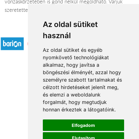
vonzáskörzetében is gond nélkül megoldható. Várjuk
szeretettel webáruházunkban!
Az oldal sütiket
Elfogadott fizetési módok
használ
Az oldal sütiket és egyéb
nyomkövető technológiákat
alkalmaz, hogy javítsa a
böngészési élményét, azzal hogy
Rólunk
személyre szabott tartalmakat és
Általános információ
célzott hirdetéseket jelenít meg,
és elemzi a weboldalunk
Kapcsolat
forgalmát, hogy megtudjuk
Partnereink
honnan érkeztek a látogatóink.
Virágüzletek
Á.SZ.F.
Elfogadom
Impresszum
Elutasítom