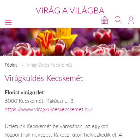
VIRÁG A VILÁGBA
Főoldal
Virágküldés Kecskemét
Virágküldés Kecskemét
Florist virágüzlet
6000 Kecskemét, Rákóczi u. 8.
https://www.viragkuldeskecskemet.hu/
Üzletünk Kecskemét belvárosában, az egykori
központnak nevezett Rákóczi úton helyezkedik el. A