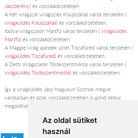
Jászberény
) és vonzáskörzetében.
A Két virágszál virágüzlet Kisújszállás város területén (
virágküldés Kisújszállás
) és vonzáskörzetében.
Ibolya virágszalon Martfű város területén (
virágküldés
Martfű
) és vonzáskörzetében.
A Maggie virág ajándék üzlet Tiszafüred város területén (
virágküldés Tiszafüred
) és vonzáskörzetében.
A Detti Virágszalon Törökszentmiklós város területén (
virágküldés Törökszentmiklós
) és vonzáskörzetében.
Így a virágküldés Jász-Nagykun-Szolnok megye
városaiban és azok vonzáskörzetében is gond nélkül
megoldható. Várjuk szeretettel webáruházunkban!
Az oldal sütiket
Elfogadott fizetési módok
használ