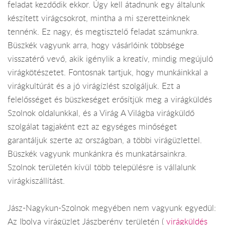
feladat kezdődik ekkor. Úgy kell átadnunk egy általunk
készített virágcsokrot, mintha a mi szeretteinknek
tennénk. Ez nagy, és megtisztelő feladat számunkra.
Büszkék vagyunk arra, hogy vásárlóink többsége
visszatérő vevő, akik igénylik a kreatív, mindig megújuló
virágkötészetet. Fontosnak tartjuk, hogy munkáinkkal a
virágkultúrát és a jó virágízlést szolgáljuk. Ezt a
felelősséget és büszkeséget erősítjük meg a virágküldés
Szolnok oldalunkkal, és a Virág A Világba virágküldő
szolgálat tagjaként ezt az egységes minőséget
garantáljuk szerte az országban, a többi virágüzlettel.
Büszkék vagyunk munkánkra és munkatársainkra.
Szolnok területén kívül több településre is vállalunk
virágkiszállítást.
Jász-Nagykun-Szolnok megyében nem vagyunk egyedül:
Az Ibolya virágüzlet Jászberény területén (
virágküldés