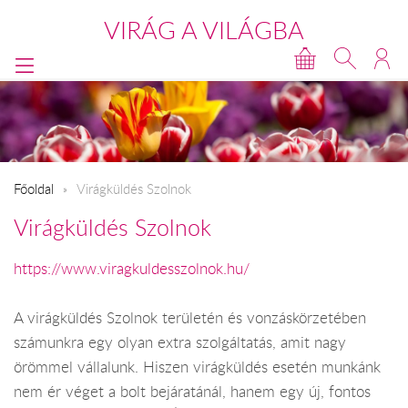
VIRÁG A VILÁGBA
Főoldal
Virágküldés Szolnok
Virágküldés Szolnok
https://www.viragkuldesszolnok.hu/
A virágküldés Szolnok területén és vonzáskörzetében
számunkra egy olyan extra szolgáltatás, amit nagy
örömmel vállalunk. Hiszen virágküldés esetén munkánk
nem ér véget a bolt bejáratánál, hanem egy új, fontos