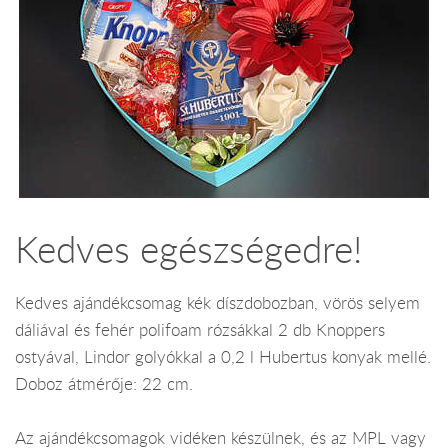
Kedves egészségedre!
Kedves ajándékcsomag kék díszdobozban, vörös selyem
dáliával és fehér polifoam rózsákkal 2 db Knoppers
ostyával, Lindor golyókkal a 0,2 l Hubertus konyak mellé.
Doboz átmérője: 22 cm.
Az ajándékcsomagok vidéken készülnek, és az MPL vagy