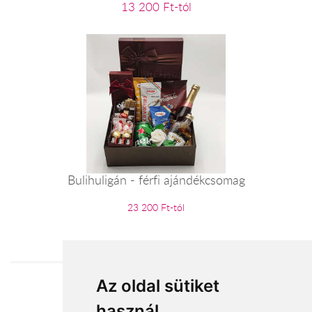
13 200 Ft-tól
Bulihuligán - férfi ajándékcsomag
23 200 Ft-tól
Az oldal sütiket
Elfogadott fizetési módok
használ