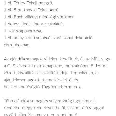
1 db Törley Tokaji pezsgő,
1 db 5 puttonyos Tokaji Aszú,
1 db Boch villányi minőségi vörösbor,
1 doboz Lindt Lindor csokoládé,
1 szál szappanrózsa,
1 db arany színű sujtás és karácsonyi dekoráció
díszdobozban.
Az ajándékcsomagok vidéken készülnek, és az MPL vagy
a GLS kézbesíti munkanapokon, munkaidőben 8-16 óra
közötti kiszállítással, szállítási ideje 1 munkanap, az
ajándékcsomagok tartalma készlettől és
beszerezhetőségtől függően eltérhetnek.
Több ajándékcsomag és selyemvirág egy címre is
rendelhető egy rendelésen belül, viszont élő virággal
együtt ajándékcsomag nem rendelhető.