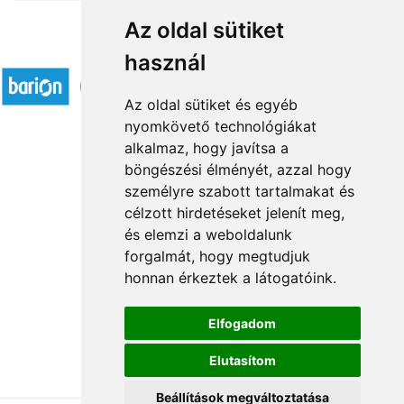
Az oldal sütiket
Elfogadott fizetési módok
használ
Az oldal sütiket és egyéb
nyomkövető technológiákat
alkalmaz, hogy javítsa a
böngészési élményét, azzal hogy
Rólunk
személyre szabott tartalmakat és
Általános információ
célzott hirdetéseket jelenít meg,
és elemzi a weboldalunk
Kapcsolat
forgalmát, hogy megtudjuk
Partnereink
honnan érkeztek a látogatóink.
Virágüzletek
Á.SZ.F.
Elfogadom
Impresszum
Elutasítom
Adatkezelési tájékoztató
Beállítások megváltoztatása