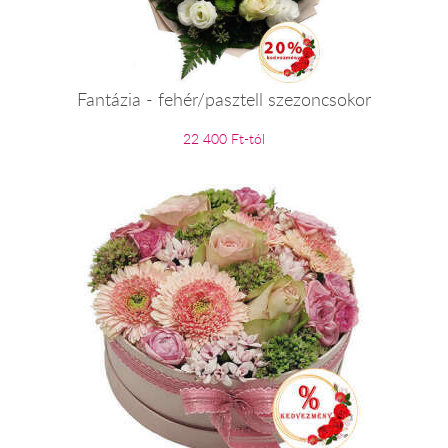
Fantázia - fehér/pasztell szezoncsokor
22 400 Ft-tól