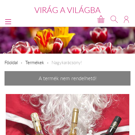
VIRÁG A VILÁGBA
Főoldal
Termékek
Nagykarácsony!
A termék nem rendelhető!