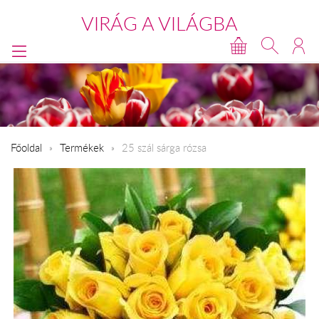
VIRÁG A VILÁGBA
Főoldal
Termékek
25 szál sárga rózsa