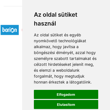
Az oldal sütiket
Elfogadott fizetési módok
használ
Az oldal sütiket és egyéb
nyomkövető technológiákat
alkalmaz, hogy javítsa a
böngészési élményét, azzal hogy
Rólunk
személyre szabott tartalmakat és
Általános információ
célzott hirdetéseket jelenít meg,
és elemzi a weboldalunk
Kapcsolat
forgalmát, hogy megtudjuk
Partnereink
honnan érkeztek a látogatóink.
Virágüzletek
Á.SZ.F.
Elfogadom
Impresszum
Elutasítom
Adatkezelési tájékoztató