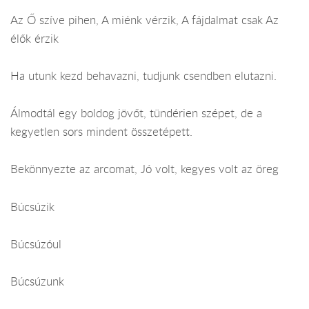
Az Ő szíve pihen, A miénk vérzik, A fájdalmat csak Az
élők érzik
Ha utunk kezd behavazni, tudjunk csendben elutazni.
Álmodtál egy boldog jövőt, tündérien szépet, de a
kegyetlen sors mindent összetépett.
Bekönnyezte az arcomat, Jó volt, kegyes volt az öreg
Búcsúzik
Búcsúzóul
Búcsúzunk