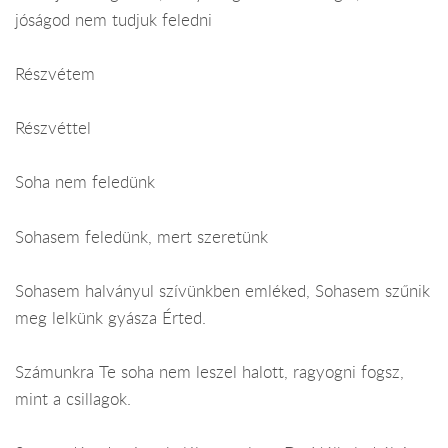
jóságod nem tudjuk feledni
Részvétem
Részvéttel
Soha nem feledünk
Sohasem feledünk, mert szeretünk
Sohasem halványul szívünkben emléked, Sohasem szűnik
meg lelkünk gyásza Érted.
Számunkra Te soha nem leszel halott, ragyogni fogsz,
mint a csillagok.