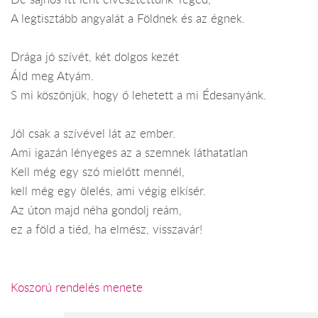
A legtisztább angyalát a Földnek és az égnek.
Drága jó szívét, két dolgos kezét
Áld meg Atyám.
S mi köszönjük, hogy ő lehetett a mi Édesanyánk.
Jól csak a szívével lát az ember.
Ami igazán lényeges az a szemnek láthatatlan
Kell még egy szó mielőtt mennél,
kell még egy ölelés, ami végig elkísér.
Az úton majd néha gondolj reám,
ez a föld a tiéd, ha elmész, visszavár!
Koszorú rendelés menete