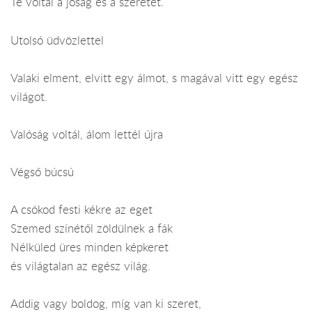
Te voltál a jóság és a szeretet.
Utolsó üdvözlettel
Valaki elment, elvitt egy álmot, s magával vitt egy egész
világot.
Valóság voltál, álom lettél újra
Végső búcsú
A csókod festi kékre az eget
Szemed színétől zöldülnek a fák
Nélküled üres minden képkeret
és világtalan az egész világ.
Addig vagy boldog, míg van ki szeret,