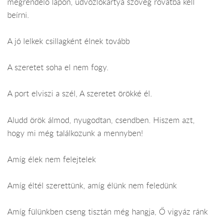
megrendelő lapon, üdvözlőkártya szöveg rovatba kell
beírni.
A jó lelkek csillagként élnek tovább
A szeretet soha el nem fogy.
A port elviszi a szél, A szeretet örökké él.
Aludd örök álmod, nyugodtan, csendben. Hiszem azt,
hogy mi még találkozunk a mennyben!
Amíg élek nem felejtelek
Amíg éltél szerettünk, amíg élünk nem feledünk
Amíg fülünkben cseng tisztán még hangja, Ő vigyáz ránk