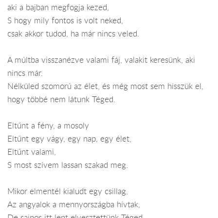
aki a bajban megfogja kezed,
S hogy mily fontos is volt neked,
csak akkor tudod, ha már nincs veled.
A múltba visszanézve valami fáj, valakit keresünk, aki
nincs már.
Nélküled szomorú az élet, és még most sem hisszük el,
hogy többé nem látunk Téged.
Eltűnt a fény, a mosoly
Eltűnt egy vágy, egy nap, egy élet,
Eltűnt valami,
S most szívem lassan szakad meg.
Mikor elmentél kialudt egy csillag,
Az angyalok a mennyországba hívtak,
De sajnos itt lent elvesztettünk Téged,