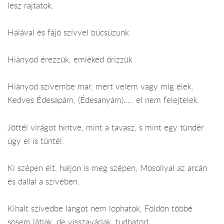
lesz rajtatok.
Hálával és fájó szívvel búcsúzunk
Hiányod érezzük, emléked őrizzük
Hiányod szívembe mar, mert velem vagy míg élek.
Kedves Édesapám, (Édesanyám)….. el nem felejtelek.
Jöttél virágot hintve, mint a tavasz, s mint egy tündér
úgy el is tűntél.
Ki szépen élt, haljon is meg szépen, Mosollyal az arcán
és dallal a szívében.
Kihalt szívedbe lángot nem lophatok, Földön többé
sosem látlak, de visszavárlak, tudhatod.