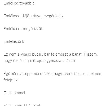
Emléked tovább él
Emlékedet fájó szívvel megőrizzük
Emlékedet megőrizzük
Emlékezünk
Ez nem a végső búcsú, bár felemészt a bánat. Hiszem,
hogy ölelő karjaink újra egymásra találnak
Égő könnycsepp mond Néki, hogy szerettük, soha el nem
felejtjük.
Fájdalommal
Fájdalommal búcsúzik