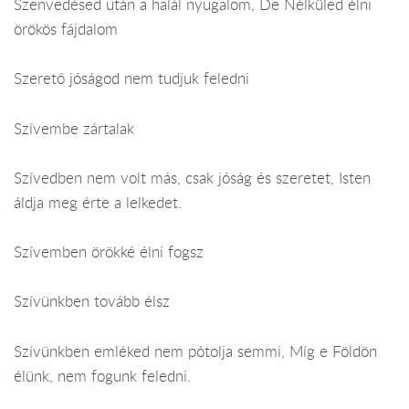
Szenvedésed után a halál nyugalom, De Nélküled élni
örökös fájdalom
Szerető jóságod nem tudjuk feledni
Szívembe zártalak
Szívedben nem volt más, csak jóság és szeretet, Isten
áldja meg érte a lelkedet.
Szívemben örökké élni fogsz
Szívünkben tovább élsz
Szívünkben emléked nem pótolja semmi, Míg e Földön
élünk, nem fogunk feledni.