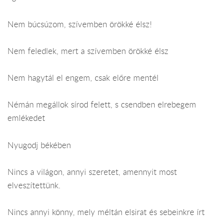
Nem búcsúzom, szívemben örökké élsz!
Nem feledlek, mert a szívemben örökké élsz
Nem hagytál el engem, csak előre mentél
Némán megállok sírod felett, s csendben elrebegem
emlékedet
Nyugodj békében
Nincs a világon, annyi szeretet, amennyit most
elveszítettünk.
Nincs annyi könny, mely méltán elsirat és sebeinkre írt