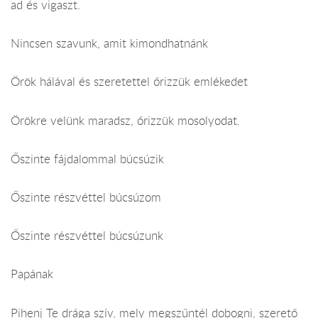
ad és vigaszt.
Nincsen szavunk, amit kimondhatnánk
Örök hálával és szeretettel őrizzük emlékedet
Örökre velünk maradsz, őrizzük mosolyodat.
Őszinte fájdalommal búcsúzik
Őszinte részvéttel búcsúzom
Őszinte részvéttel búcsúzunk
Papának
Pihenj Te drága szív, mely megszűntél dobogni, szerető