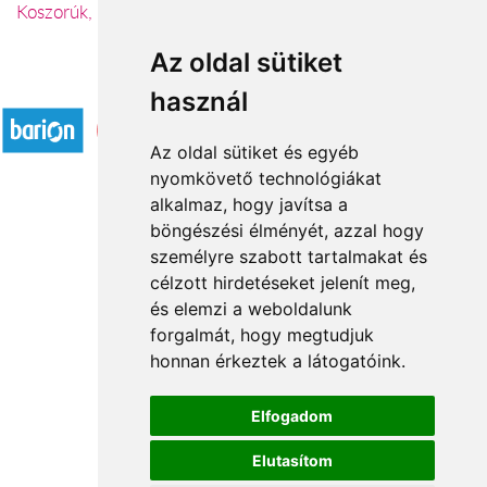
Koszorúk, sírcsokrok
Az oldal sütiket
Elfogadott fizetési módok
használ
Az oldal sütiket és egyéb
nyomkövető technológiákat
alkalmaz, hogy javítsa a
böngészési élményét, azzal hogy
Rólunk
személyre szabott tartalmakat és
Általános információ
célzott hirdetéseket jelenít meg,
és elemzi a weboldalunk
Kapcsolat
forgalmát, hogy megtudjuk
Partnereink
honnan érkeztek a látogatóink.
Virágüzletek
Á.SZ.F.
Elfogadom
Impresszum
Elutasítom
Adatkezelési tájékoztató