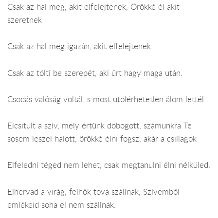
Csak az hal meg, akit elfelejtenek, Örökké él akit
szeretnek
Csak az hal meg igazán, akit elfelejtenek
Csak az tölti be szerepét, aki űrt hagy maga után.
Csodás valóság voltál, s most utolérhetetlen álom lettél
Elcsitult a szív, mely értünk dobogott, számunkra Te
sosem leszel halott, örökké élni fogsz, akár a csillagok
Elfeledni téged nem lehet, csak megtanulni élni nélküled.
Elhervad a virág, felhők tova szállnak, Szívemből
emlékeid soha el nem szállnak.