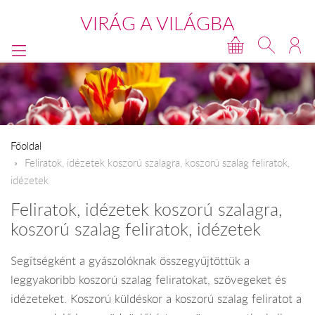
VIRÁG A VILÁGBA
Főoldal
Feliratok, idézetek koszorú szalagra, koszorú szalag feliratok,
idézetek
Feliratok, idézetek koszorú szalagra,
koszorú szalag feliratok, idézetek
Segítségként a gyászolóknak összegyűjtöttük a
leggyakoribb koszorú szalag feliratokat, szövegeket és
idézeteket. Koszorú küldéskor a koszorú szalag feliratot a