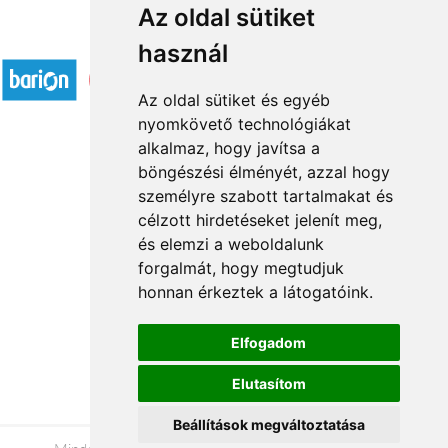
Az oldal sütiket
Elfogadott fizetési módok
használ
Az oldal sütiket és egyéb
nyomkövető technológiákat
alkalmaz, hogy javítsa a
böngészési élményét, azzal hogy
Rólunk
személyre szabott tartalmakat és
Általános információ
célzott hirdetéseket jelenít meg,
és elemzi a weboldalunk
Kapcsolat
forgalmát, hogy megtudjuk
Partnereink
honnan érkeztek a látogatóink.
Virágüzletek
Á.SZ.F.
Elfogadom
Impresszum
Elutasítom
Adatkezelési tájékoztató
Beállítások megváltoztatása