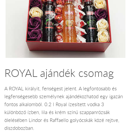
ROYAL ajándék csomag
A ROYAL királyit, fenségest jelent. A legfontosabb és
legfenségesebb személynek ajándékozhatod egy igazán
fontos alkalomból. 0.2 l Royal ízesített vodka 3
különböző ízben, lila és krém színű szappanrózsák
ölelésében Lindor és Raffaello golyócskák közé rejtve,
díszdobozban.