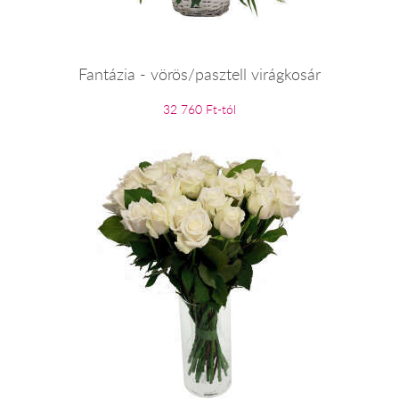
Fantázia - vörös/pasztell virágkosár
32 760 Ft-tól