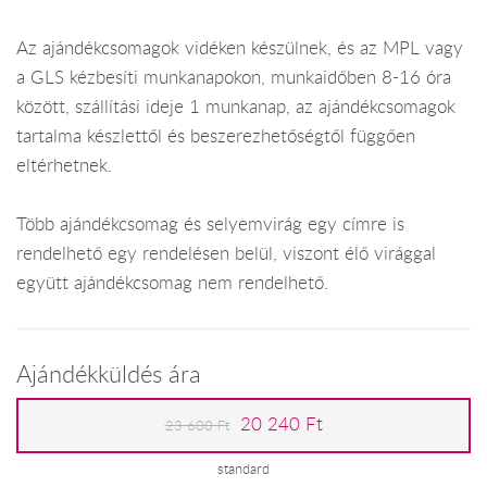
Az ajándékcsomagok vidéken készülnek, és az MPL vagy
a GLS kézbesíti munkanapokon, munkaidőben 8-16 óra
között, szállítási ideje 1 munkanap, az ajándékcsomagok
tartalma készlettől és beszerezhetőségtől függően
eltérhetnek.
Több ajándékcsomag és selyemvirág egy címre is
rendelhető egy rendelésen belül, viszont élő virággal
együtt ajándékcsomag nem rendelhető.
Ajándékküldés ára
20 240 Ft
23 600 Ft
standard