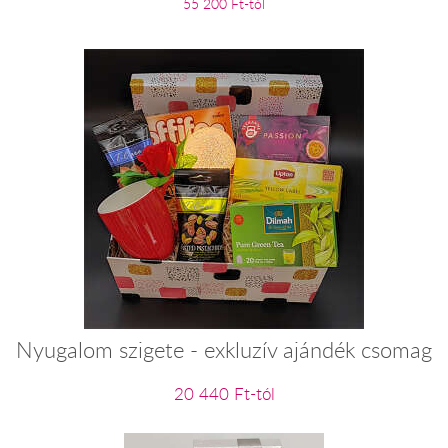
55 200 Ft-tól
Nyugalom szigete - exkluzív ajándék csomag
20 440 Ft-tól