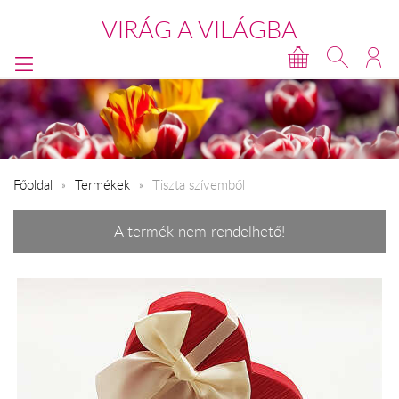
VIRÁG A VILÁGBA
Főoldal
Termékek
Tiszta szívemből
A termék nem rendelhető!