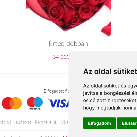
Érted dobban
34 000 Ft-tól
Az oldal sütike
Az oldal sütiket és e
Elfogadott fizetési módok
javítsa a böngészési é
és célzott hirdetéseket
hogy megtudjuk honnan
máció
Kapcsolat
Partnereink
Virágüzletek
Á.SZ.F.
Impresszum
Elfogadom
Elutas