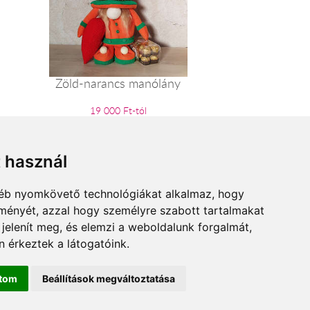
Zöld-narancs manólány
19 000 Ft-tól
t használ
gyéb nyomkövető technológiákat alkalmaz, hogy
lményét, azzal hogy személyre szabott tartalmakat
 jelenít meg, és elemzi a weboldalunk forgalmát,
 érkeztek a látogatóink.
Adatkezelési tájékoztató
ítom
Beállítások megváltoztatása