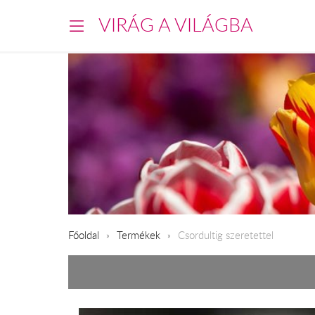
VIRÁG A VILÁGBA
Főoldal
Termékek
Csordultig szeretettel