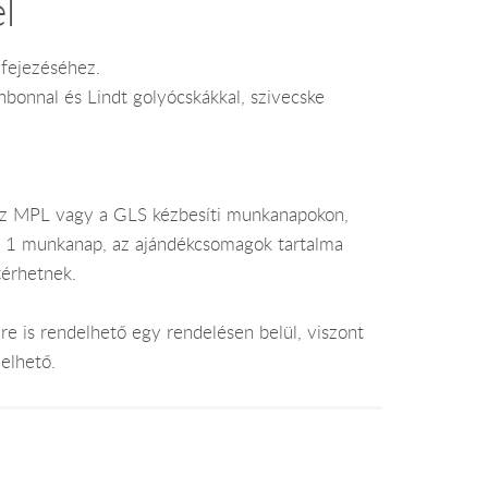
l
ifejezéséhez.
bonnal és Lindt golyócskákkal, szivecske
az MPL vagy a GLS kézbesíti munkanapokon,
je 1 munkanap, az ajándékcsomagok tartalma
térhetnek.
e is rendelhető egy rendelésen belül, viszont
elhető.