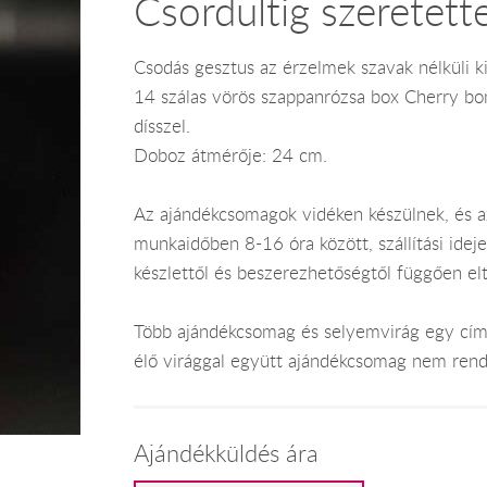
Csordultig szeretette
Csodás gesztus az érzelmek szavak nélküli k
14 szálas vörös szappanrózsa box Cherry bon
dísszel.
Doboz átmérője: 24 cm.
Az ajándékcsomagok vidéken készülnek, és 
munkaidőben 8-16 óra között, szállítási ide
készlettől és beszerezhetőségtől függően el
Több ajándékcsomag és selyemvirág egy címr
élő virággal együtt ajándékcsomag nem rend
Ajándékküldés ára