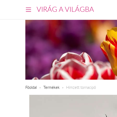
VIRÁG A VILÁGBA
Főoldal
Termékek
Hímzett tornacipő