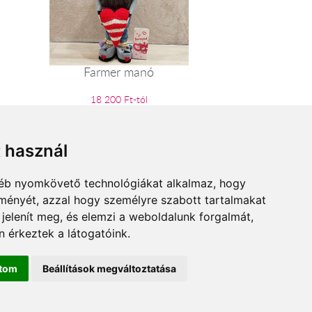
Farmer manó
18 200 Ft-tól
t használ
gyéb nyomkövető technológiákat alkalmaz, hogy
lményét, azzal hogy személyre szabott tartalmakat
 jelenít meg, és elemzi a weboldalunk forgalmát,
 érkeztek a látogatóink.
Adatkezelési tájékoztató
ítom
Beállítások megváltoztatása
.hu