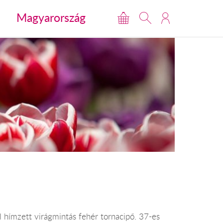
Magyarország
l hímzett virágmintás fehér tornacipő. 37-es