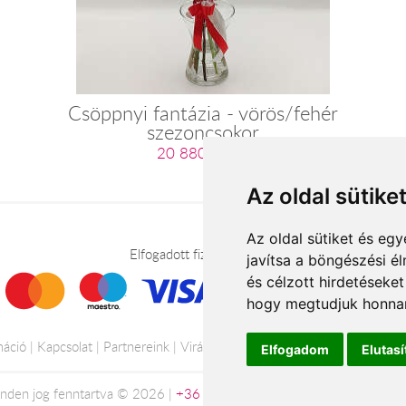
Csöppnyi fantázia - vörös/fehér
szezoncsokor
20 880 Ft-tól
Az oldal sütike
Az oldal sütiket és e
Elfogadott fizetési módok
javítsa a böngészési é
és célzott hirdetéseket
hogy megtudjuk honnan
máció
Kapcsolat
Partnereink
Virágüzletek
Á.SZ.F.
Impresszum
Elfogadom
Elutas
nden jog fenntartva © 2026 |
+36 20 488-8362
| www.viragavilagba