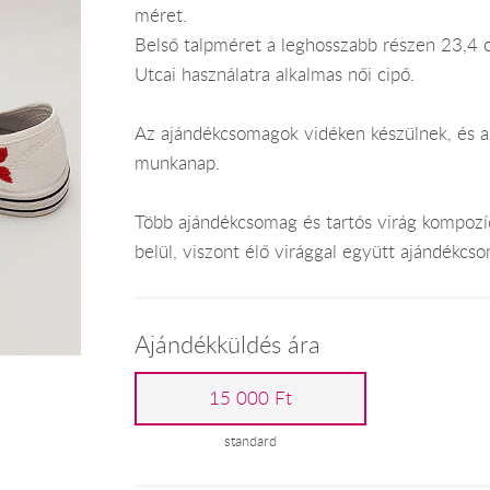
méret.
Belső talpméret a leghosszabb részen 23,4 
Utcai használatra alkalmas női cipő.
Az ajándékcsomagok vidéken készülnek, és az
munkanap.
Több ajándékcsomag és tartós virág kompozí
belül, viszont élő virággal együtt ajándékc
Ajándékküldés ára
15 000 Ft
standard