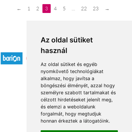
←
1
2
3
4
5
...
22
23
→
Az oldal sütiket
Elfogadott fizetési módok
használ
Az oldal sütiket és egyéb
nyomkövető technológiákat
alkalmaz, hogy javítsa a
böngészési élményét, azzal hogy
Rólunk
személyre szabott tartalmakat és
Általános információ
célzott hirdetéseket jelenít meg,
és elemzi a weboldalunk
Kapcsolat
forgalmát, hogy megtudjuk
Partnereink
honnan érkeztek a látogatóink.
Virágüzletek