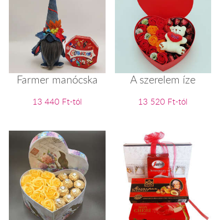
Farmer manócska
A szerelem íze
13 440 Ft-tól
13 520 Ft-tól