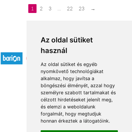
1
2
3
...
22
23
→
Az oldal sütiket
Elfogadott fizetési módok
használ
Az oldal sütiket és egyéb
nyomkövető technológiákat
alkalmaz, hogy javítsa a
böngészési élményét, azzal hogy
Rólunk
személyre szabott tartalmakat és
Általános információ
célzott hirdetéseket jelenít meg,
és elemzi a weboldalunk
Kapcsolat
forgalmát, hogy megtudjuk
Partnereink
honnan érkeztek a látogatóink.
Virágüzletek