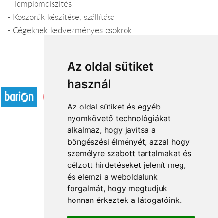
- Templomdíszítés
- Koszorúk készítése, szállítása
- Cégeknek kedvezményes csokrok
Az oldal sütiket
Elfogadott fizetési módok
használ
Az oldal sütiket és egyéb
nyomkövető technológiákat
alkalmaz, hogy javítsa a
böngészési élményét, azzal hogy
Rólunk
személyre szabott tartalmakat és
Általános információ
célzott hirdetéseket jelenít meg,
és elemzi a weboldalunk
Kapcsolat
forgalmát, hogy megtudjuk
Partnereink
honnan érkeztek a látogatóink.
Virágüzletek