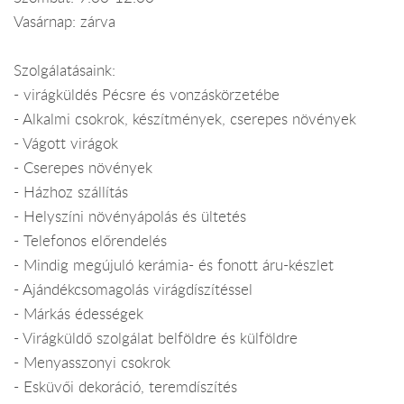
Vasárnap: zárva
Szolgálatásaink:
- virágküldés Pécsre és vonzáskörzetébe
- Alkalmi csokrok, készítmények, cserepes növények
- Vágott virágok
- Cserepes növények
- Házhoz szállítás
- Helyszíni növényápolás és ültetés
- Telefonos előrendelés
- Mindig megújuló kerámia- és fonott áru-készlet
- Ajándékcsomagolás virágdíszítéssel
- Márkás édességek
- Virágküldő szolgálat belföldre és külföldre
- Menyasszonyi csokrok
- Esküvői dekoráció, teremdíszítés