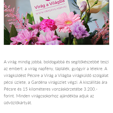
A virág mindig jobbá, boldogabbá és segítőkészebbé teszi
az embert: a virág napfény, táplálék, gyógyír a lélekre. A
virágküldést Pécsre a Virág a Világba virágküldő szolgálat
pécsi üzlete, a Gardéna virágüzlet végzi. A kiszállítás ára
Pécsre és 15 kilométeres vonzáskörzetébe 3.200.-
forint. Minden virágcsokorhoz ajándékba adjuk az
üdvözlőkártyát.