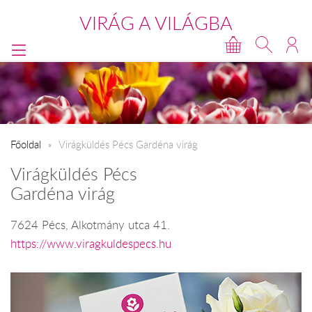
VIRÁG A VILÁGBA
Főoldal
Virágküldés Pécs Gardéna virág
Virágküldés Pécs
Gardéna virág
7624 Pécs, Alkotmány utca 41.
https://www.viragkuldespecs.hu