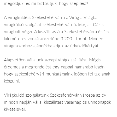
megoldjuk, és mi biztosítjuk, hogy szép lesz!
A virágküldést Székesfehérvárra a Virág a Világba
virágküldő szolgálat székesfehérvári üzlete, az Oázis
virágbolt végzi. A kiszállítás ára Székesfehérvárra és 15
kilométeres vonzáskörzetébe 3.200.- forint. Minden
virágcsokorhoz ajándékba adjuk az üdvözlőkártyát.
Alapvetően vállalunk aznapi virágkiszállítást. Mégis
érdemes a megrendelést egy nappal hamarabb leadni,
hogy székesfehérvári munkatársaink időben fel tudjanak
készülni.
Virágküldő szolgálatunk Székesfehérvár városba az év
minden napján vállal kiszállítást vasárnap és ünnepnapok
kivételével.