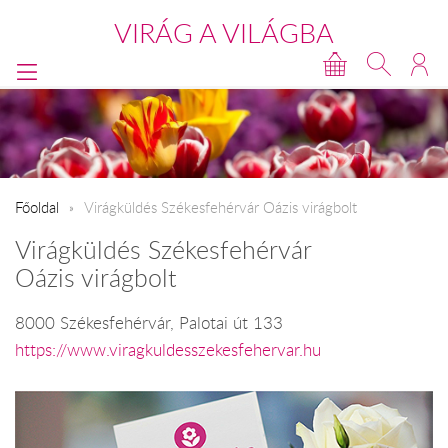
VIRÁG A VILÁGBA
Főoldal
Virágküldés Székesfehérvár Oázis virágbolt
Virágküldés Székesfehérvár
Oázis virágbolt
8000 Székesfehérvár, Palotai út 133
https://www.viragkuldesszekesfehervar.hu