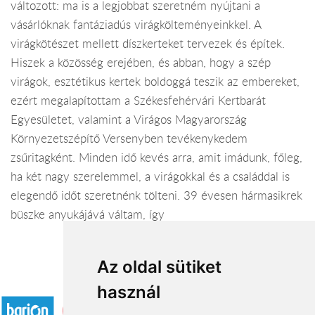
változott: ma is a legjobbat szeretném nyújtani a
vásárlóknak fantáziadús virágkölteményeinkkel. A
virágkötészet mellett díszkerteket tervezek és építek.
Hiszek a közösség erejében, és abban, hogy a szép
virágok, esztétikus kertek boldoggá teszik az embereket,
ezért megalapítottam a Székesfehérvári Kertbarát
Egyesületet, valamint a Virágos Magyarország
Környezetszépítő Versenyben tevékenykedem
zsűritagként. Minden idő kevés arra, amit imádunk, főleg,
ha két nagy szerelemmel, a virágokkal és a családdal is
elegendő időt szeretnénk tölteni. 39 évesen hármasikrek
büszke anyukájává váltam, így
Az oldal sütiket
Elfogadott fizetési módok
használ