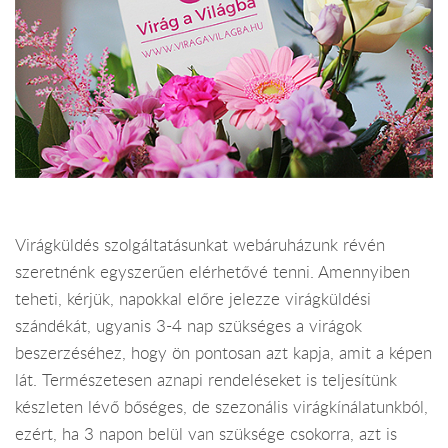
Virágküldés szolgáltatásunkat webáruházunk révén
szeretnénk egyszerűen elérhetővé tenni. Amennyiben
teheti, kérjük, napokkal előre jelezze virágküldési
szándékát, ugyanis 3-4 nap szükséges a virágok
beszerzéséhez, hogy ön pontosan azt kapja, amit a képen
lát. Természetesen aznapi rendeléseket is teljesítünk
készleten lévő bőséges, de szezonális virágkínálatunkból,
ezért, ha 3 napon belül van szüksége csokorra, azt is