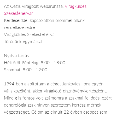
Az Oázis virágbolt webáruháza:
virágküldés
Székesfehérvár
Kérdéseiddel kapcsolatban örömmel állunk
rendelkezésedre.
Virágküldés Székesfehérvár
Törődünk egymással
Nyitva tartás:
Hétfőtől-Péntekig: 8:00 - 18:00
Szombat: 8:00 - 12:00
1994-ben alapítottam a céget Jankovics Ilona egyéni
vállalkozóként, akkor virágkötő-dísznövénykertészként.
Mindig is fontos volt számomra a szakmai fejlődés, ezért
dendrológia szakirányon szereztem kertész mérnök
végzettséget. Célom az elmúlt 22 évben cseppet sem